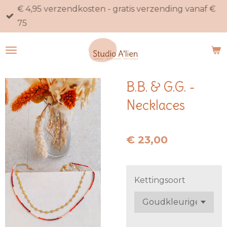
€ 4,95 verzendkosten - gratis verzending vanaf €
Ga
75
direct
naar
de
hoofdinhoud
B.B. & G.G. -
Necklaces
€ 23,00
Kettingsoort