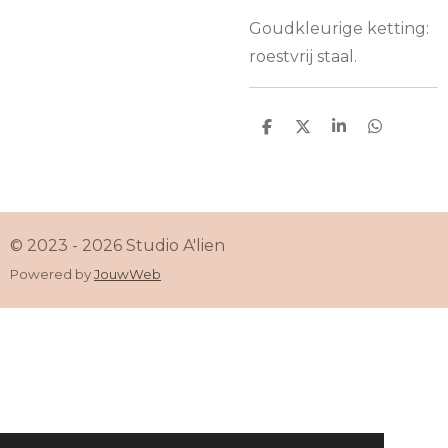
Goudkleurige ketting:
roestvrij staal.
D
D
S
D
e
e
h
e
l
e
a
l
e
l
r
e
n
e
n
© 2023 - 2026 Studio A'lien
Powered by
JouwWeb