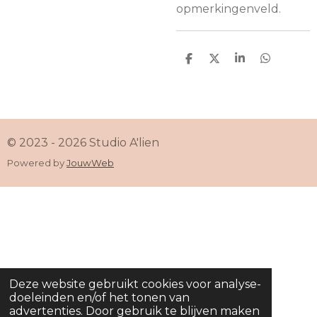
opmerkingenveld.
D
D
S
D
e
e
h
e
l
e
a
l
e
l
r
e
n
e
n
© 2023 - 2026 Studio A'lien
Powered by
JouwWeb
Deze website gebruikt cookies voor analyse-
doeleinden en/of het tonen van
advertenties. Door gebruik te blijven maken