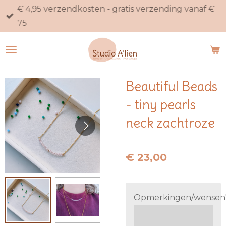
€ 4,95 verzendkosten - gratis verzending vanaf €
Ga
75
direct
naar
de
hoofdinhoud
Beautiful Beads
- tiny pearls
neck zachtroze
€ 23,00
Opmerkingen/wensen