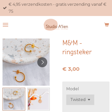
€ 4,95 verzendkosten - gratis verzending vanaf €
Ga
75
direct
naar
de
hoofdinhoud
M&M -
ringsteker
€ 3,00
Model