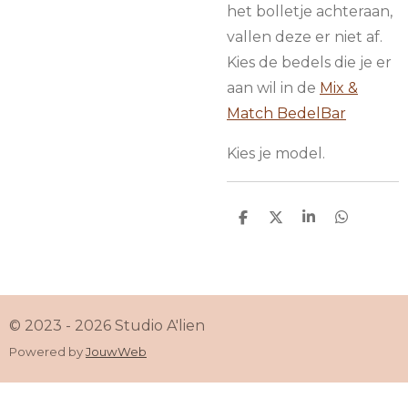
het bolletje achteraan,
vallen deze er niet af.
Kies de bedels die je er
aan wil in de
Mix &
Match BedelBar
Kies je model.
D
D
S
D
e
e
h
e
l
e
a
l
e
l
r
e
n
e
n
© 2023 - 2026 Studio A'lien
Powered by
JouwWeb