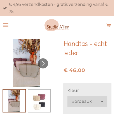
€ 4,95 verzendkosten - gratis verzending vanaf €
Ga
75
direct
naar
de
hoofdinhoud
Handtas - echt
leder
€ 46,00
Kleur