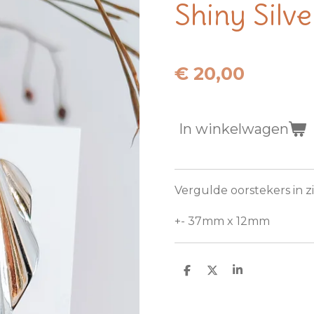
Shiny Silve
€ 20,00
In winkelwagen
Vergulde oorstekers in zi
+- 37mm x 12mm
D
D
S
e
e
h
l
e
a
e
l
r