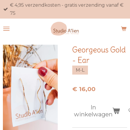
€ 4,95 verzendkosten - gratis verzending vanaf €
Ga
75
direct
naar
de
hoofdinhoud
Georgeous Gold
- Ear
M-L
€ 16,00
In
winkelwagen