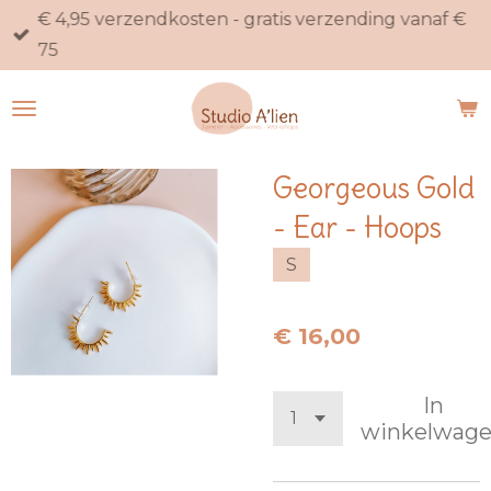
€ 4,95 verzendkosten - gratis verzending vanaf €
Ga
75
direct
naar
de
hoofdinhoud
Georgeous Gold
- Ear - Hoops
S
€ 16,00
In
winkelwag