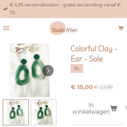
€ 4,95 verzendkosten - gratis verzending vanaf €
Ga
75
direct
naar
de
hoofdinhoud
Colorful Clay -
Ear - Sale
XL
€ 15,00
€ 22,95
In
winkelwagen